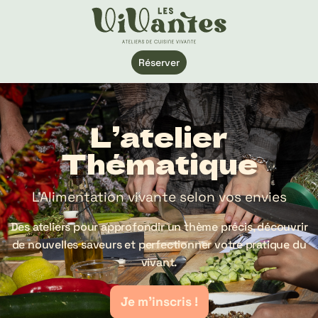
Réserver
L’atelier
Thématique
L’Alimentation vivante selon vos envies
Des ateliers pour approfondir un thème précis, découvrir
de nouvelles saveurs et perfectionner votre pratique du
vivant.
Je m'inscris !